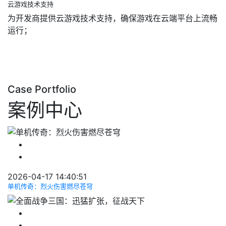
云游戏技术支持
为开发商提供云游戏技术支持，确保游戏在云端平台上流畅
运行；
Case Portfolio
案例中心
2026-04-17 14:40:51
单机传奇：烈火伤害燃尽苍穹