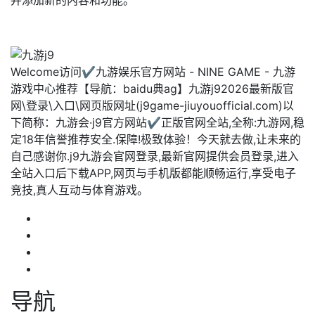
Welcome访问✔九游娱乐官方网站 - NINE GAME - 九游
游戏中心推荐【导航：baidu典ag】九游j92026最新版官
网\登录\入口\网页版网址(j9game-jiuyouofficial.com)以
下简称：九游会·j9官方网站✔正版官网全站,全称:九游网,稳
定18年信誉推荐安全.保障!极致体验！今天就去做,让未来的
自己感谢你.j9九游会官网登录,最新官网提供会员登录,进入
全站入口后下载APP,网页与手机版都能顺畅运行,享受电子
竞技,真人互动与体育游戏。
导航