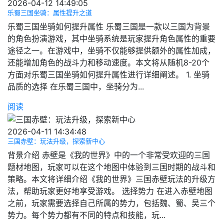
2026-04-12 14:49:05
乐蜀三国坐骑：属性提升之道
乐蜀三国坐骑如何提升属性 乐蜀三国是一款以三国为背景
的角色扮演游戏，其中坐骑系统是玩家提升角色属性的重要
途径之一。在游戏中，坐骑不仅能够提供额外的属性加成，
还能增加角色的战斗力和移动速度。本文将从随机8-20个
方面对乐蜀三国坐骑如何提升属性进行详细阐述。 1. 坐骑
品质的选择 在乐蜀三国中，坐骑分为...
阅读
2026-04-11 14:34:48
三国赤壁：玩法升级，探索新中心
背景介绍 赤壁是《我的世界》中的一个非常受欢迎的三国
题材地图，玩家可以在这个地图中体验到三国时期的战斗和
策略。本文将详细介绍《我的世界》三国赤壁玩法的升级方
法，帮助玩家更好地享受游戏。 选择势力 在进入赤壁地图
之前，玩家需要选择自己所属的势力，包括魏、蜀、吴三个
势力。每个势力都有不同的特点和技能，玩...