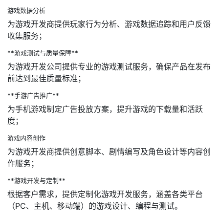
游戏数据分析
为游戏开发商提供玩家行为分析、游戏数据追踪和用户反馈
收集服务；
**游戏测试与质量保障**
为游戏开发公司提供专业的游戏测试服务，确保产品在发布
前达到最佳质量标准；
**手游广告推广**
为手机游戏制定广告投放方案，提升游戏的下载量和活跃
度；
游戏内容创作
为游戏开发商提供创意脚本、剧情编写及角色设计等内容创
作服务；
**游戏开发与定制**
根据客户需求，提供定制化游戏开发服务，涵盖各类平台
（PC、主机、移动端）的游戏设计、编程与测试。