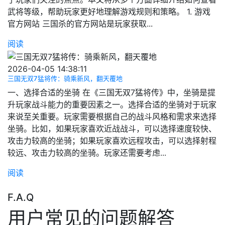
武将等级，帮助玩家更好地理解游戏规则和策略。 1. 游戏
官方网站 三国杀的官方网站是玩家获取...
阅读
2026-04-05 14:38:11
三国无双7猛将传：骑乘新风，翻天覆地
一、选择合适的坐骑 在《三国无双7猛将传》中，坐骑是提
升玩家战斗能力的重要因素之一。选择合适的坐骑对于玩家
来说至关重要。玩家需要根据自己的战斗风格和需求来选择
坐骑。比如，如果玩家喜欢近战战斗，可以选择速度较快、
攻击力较高的坐骑；如果玩家喜欢远程攻击，可以选择射程
较远、攻击力较高的坐骑。玩家还需要考虑...
阅读
F.A.Q
用户常见的问题解答