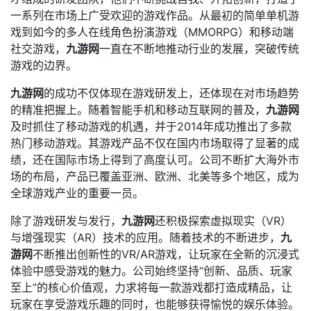
一系列在市场上广受欢迎的游戏作品。从最初的简单单机游
戏到如今的多人在线角色扮演游戏（MMORPG）和移动端
社交游戏，
九游网
一直在不断地推动行业的发展，突破传统
游戏的边界。
九游网
的成功不仅体现在游戏研发上，还体现在对市场趋势
的精准把握上。随着智能手机和移动互联网的普及，
九游网
及时抓住了移动游戏的机遇，并于2014年成功推出了多款
热门移动游戏。其游戏产品不仅在国内市场取得了显著的成
绩，还在国际市场上得到了高度认可。公司不断扩大海外市
场的布局，产品已覆盖亚洲、欧洲、北美等多个地区，成为
全球游戏产业的重要一员。
除了游戏研发与发行，
九游网
还积极探索虚拟现实（VR）
与增强现实（AR）技术的应用。随着技术的不断进步，
九
游网
不断推出创新性的VR/AR游戏，让玩家在全新的沉浸式
体验中感受游戏的魅力。公司始终坚持“创新、品质、玩家
至上”的核心价值观，力求将每一款游戏都打造成精品，让
玩家在享受游戏乐趣的同时，也能够获得愉悦的娱乐体验。